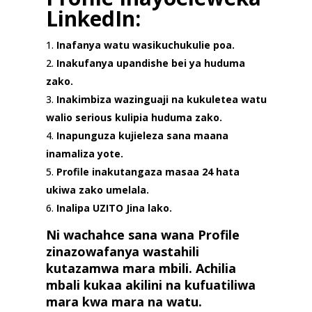
LinkedIn
:
Inafanya watu wasikuchukulie poa.
Inakufanya upandishe bei ya huduma
zako.
Inakimbiza wazinguaji na kukuletea watu
walio serious kulipia huduma zako.
Inapunguza kujieleza sana maana
inamaliza yote.
Profile inakutangaza masaa 24 hata
ukiwa zako umelala.
Inalipa UZITO Jina lako.
Ni wachahce sana wana Profile
zinazowafanya wastahili
kutazamwa mara mbili. Achilia
mbali kukaa akilini na kufuatiliwa
mara kwa mara na watu.