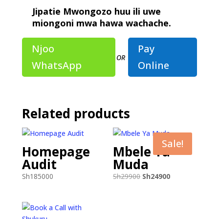
Jipatie Mwongozo huu ili uwe
miongoni mwa hawa wachache.
Njoo
Pay
OR
WhatsApp
Online
Related products
Sale!
Homepage
Mbele Ya
Audit
Muda
Original
Current
Sh
185000
Sh
29900
Sh
24900
price
price
was:
is:
Sh29900.
Sh24900.