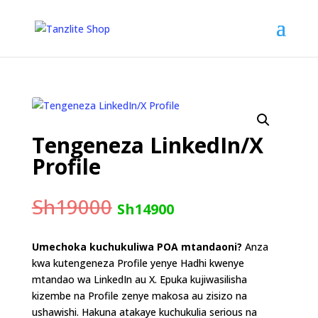
Tengeneza LinkedIn/X
Profile
Sh
19000
Original
Current
Sh
14900
price
price
was:
is:
Umechoka kuchukuliwa POA mtandaoni?
Anza
Sh19000.
Sh14900.
kwa kutengeneza Profile yenye Hadhi kwenye
mtandao wa LinkedIn au X. Epuka kujiwasilisha
kizembe na Profile zenye makosa au zisizo na
ushawishi. Hakuna atakaye kuchukulia serious na