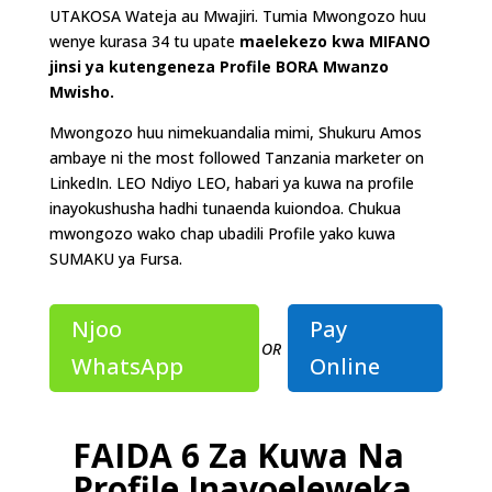
UTAKOSA Wateja au Mwajiri. Tumia Mwongozo huu
wenye kurasa 34 tu upate
maelekezo kwa MIFANO
jinsi ya kutengeneza Profile BORA Mwanzo
Mwisho.
Mwongozo huu nimekuandalia mimi, Shukuru Amos
ambaye ni the most followed Tanzania marketer on
LinkedIn. LEO Ndiyo LEO, habari ya kuwa na profile
inayokushusha hadhi tunaenda kuiondoa. Chukua
mwongozo wako chap ubadili Profile yako kuwa
SUMAKU ya Fursa.
Njoo
Pay
OR
WhatsApp
Online
FAIDA 6 Za Kuwa Na
Profile Inayoeleweka